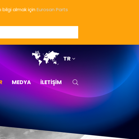
 bilgi almak için
Eurosan Parts
TR
Türkçe
R
MEDYA
İLETİŞİM
English
русский