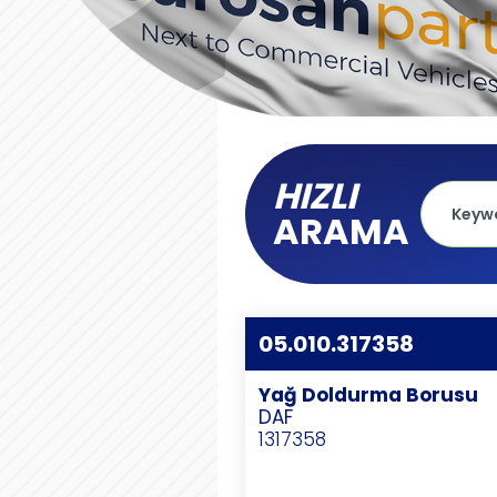
HIZLI
ARAMA
05.010.317358
Yağ Doldurma Borusu
DAF
1317358