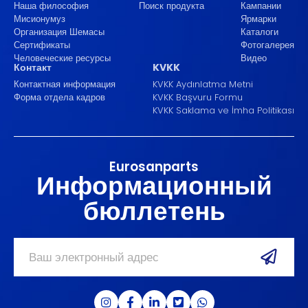
Наша философия
Поиск продукта
Кампании
Мисионумуз
Ярмарки
Организация Шемасы
Каталоги
Сертификаты
Фотогалерея
Человеческие ресурсы
Видео
Контакт
KVKK
Контактная информация
KVKK Aydınlatma Metni
Форма отдела кадров
KVKK Başvuru Formu
KVKK Saklama ve İmha Politikası
Eurosanparts
Информационный
бюллетень